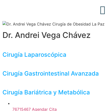
Acerca de Nosotros
Articulos Médicos
Dr. Andrei Vega Chávez
Cirugía Laparoscópica
Cirugía Gastrointestinal Avanzada
Cirugía Bariátrica y Metabólica
76715467 Agendar Cita