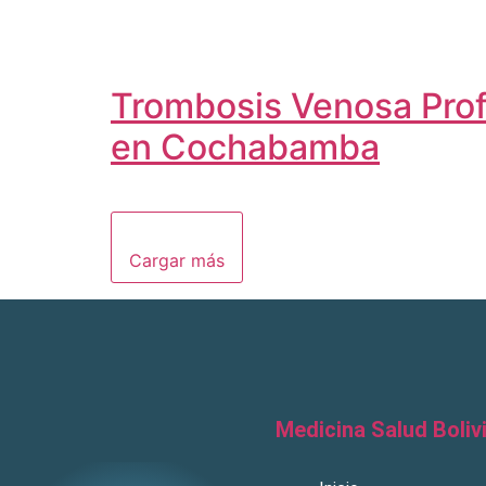
Trombosis Venosa Prof
en Cochabamba
Cargar más
Medicina Salud Boliv