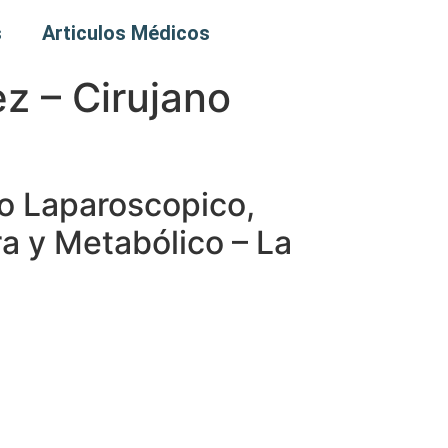
s
Articulos Médicos
ez – Cirujano
no Laparoscopico,
ra y Metabólico – La