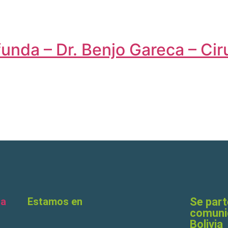
unda – Dr. Benjo Gareca – Cir
ia
Estamos en
Se part
comuni
Bolivia