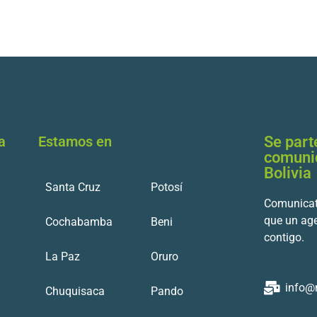
a
Estamos en
Se part
comuni
Bolivia
Santa Cruz
Potosí
Comunicat
que un ag
Cochabamba
Beni
contigo.
La Paz
Oruro
info@
Chuquisaca
Pando