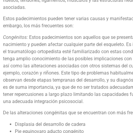
huesos, tendones, ligamentos, músculos y las estructuras neu
asociadas.
Estos padecimientos pueden tener varias causas y manifestac
embargo, los más frecuentes son:
Congénitos:
Estos padecimientos son aquellos que se present
nacimiento y pueden afectar cualquier parte del esqueleto. Es
el traumatólogo ortopedista esté familiarizado con estas cond
tenga amplio conocimiento de las posibles implicaciones con 
así como las alteraciones asociadas con otros sistemas del cu
ejemplo, corazón y riñones. Este tipo de problemas habitualm
observan desde etapas tempranas del desarrollo, y su diagnó
es de suma importancia, ya que de no ser tratados adecuada
tener repercusiones a largo plazo limitando las capacidades f
una adecuada integración psicosocial.
De las alteraciones congénitas que se encuentran con más fre
Displasia del desarrollo de cadera
Pie equinovaro aducto congénito