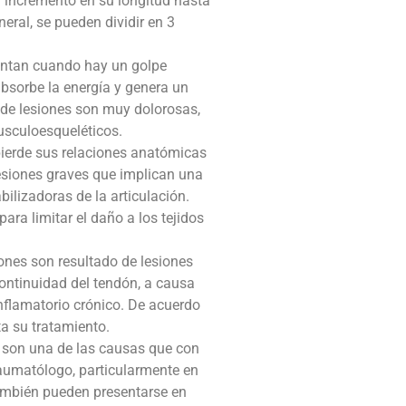
n incremento en su longitud hasta
eral, se pueden dividir en 3
entan cuando hay un golpe
absorbe la energía y genera un
 de lesiones son muy dolorosas,
usculoesqueléticos.
ierde sus relaciones anatómicas
esiones graves que implican una
bilizadoras de la articulación.
ara limitar el daño a los tejidos
ones son resultado de lesiones
ontinuidad del tendón, a causa
nflamatorio crónico. De acuerdo
ta su tratamiento.
 son una de las causas que con
raumatólogo, particularmente en
ambién pueden presentarse en