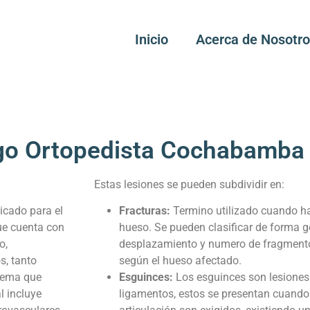
Inicio
Acerca de Nosotr
go Ortopedista Cochabamba
Estas lesiones se pueden subdividir en:
icado para el
Fracturas:
Termino utilizado cuando ha
ue cuenta con
hueso. Se pueden clasificar de forma g
o,
desplazamiento y numero de fragmentos
s, tanto
según el hueso afectado.
blema que
Esguinces:
Los esguinces son lesiones 
l incluye
ligamentos, estos se presentan cuand