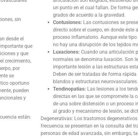
rovasculares
articulación son exigidos, existiendo u
un punto en el cual fallan. De forma gen
grados de acuerdo a la gravedad.
iones, sin
Contusiones:
Las contusiones se pres
directo sobre el cuerpo, en donde éste 
proceso inflamatorio. Aunque este tipo
an desde el
no hay una disrupción de los tejidos m
 importante que
Luxaciones:
Cuando una articulación p
iciones y que
normales se denomina luxación. Son l
el crecimiento,
importante lesión a las estructuras esta
erpo, por
Deben de ser tratadas de forma rápida p
ente se
blandos y estructuras neurovasculares.
stico oportuno
Tendinopatías:
Las lesiones a los tend
mente, pueden
directas en las que se compromete la c
uncionales y
de una sobre distensión o un proceso i
al grado y mecanismo de lesión, se dic
cuencia están:
Degenerativas: Los trastornos degenerativos
frecuencia se presentan en la consulta del t
personas de edad avanzada, sin embargo, t