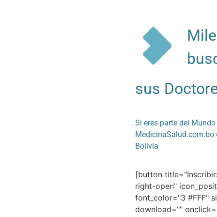
Mile
bus
sus Doctore
Si eres parte del Mundo 
MedicinaSalud.com.bo e
Bolivia
[button title="Inscribi
right-open" icon_posi
font_color="3 #FFF" si
download="" onclick=