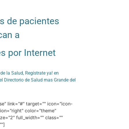
s de pacientes
can a
s por Internet
de la Salud, Regístrate ya! en
l Directorio de Salud mas Grande del
rse" link="#" target="" icon="icon-
tion="right" color="theme"
ze="2" full_width="" class=""
""]