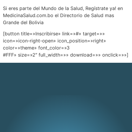
Si eres parte del Mundo de la Salud, Regístrate ya! en
MedicinaSalud.com.bo el Directorio de Salud mas
Grande del Bolivia
[button title=»Inscribirse» link=»#» target=»»
icon=»icon-right-open» icon_position=»right»
color=»theme» font_color=»3
#FFF» size=»2″ full_width=»» download=»» onclick=»»]