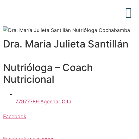
Acerca de Nosotros
Articulos Médicos
Dra. María Julieta Santillán
Nutrióloga – Coach
Nutricional
77977789 Agendar Cita
Facebook
Facebook-messenger