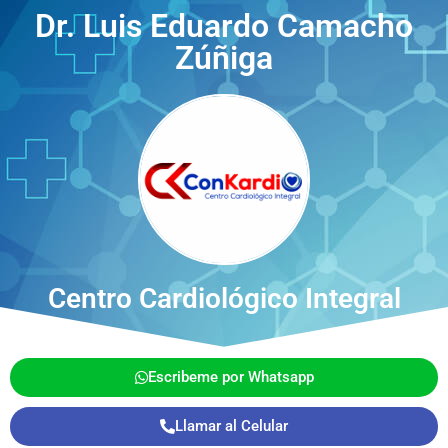
Dr. Luis Eduardo Camacho
Zúñiga
Centro Cardiológico Integral
Escribeme por Whatsapp
Llamar al Celular