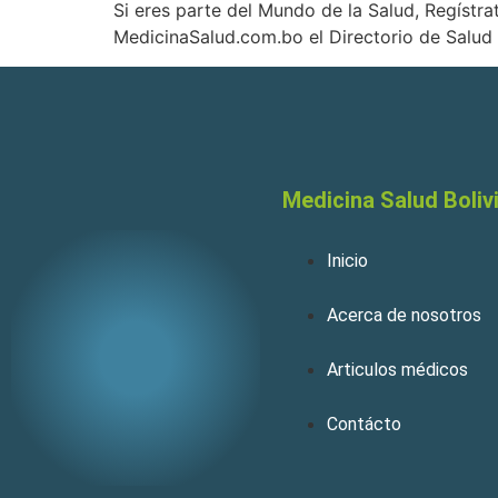
Si eres parte del Mundo de la Salud, Regístra
MedicinaSalud.com.bo el Directorio de Salud
Medicina Salud Boliv
Inicio
Acerca de nosotros
Articulos médicos
Contácto