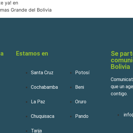
te ya! en
 mas Grande del Bolivia
ia
Estamos en
Se part
comuni
Bolivia
Santa Cruz
Potosí
Comunicate
que un ag
Cochabamba
Beni
contigo.
La Paz
Oruro
inf
Chuquisaca
Pando
Tarija