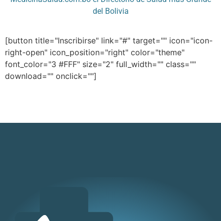
del Bolivia
[button title="Inscribirse" link="#" target="" icon="icon-
right-open" icon_position="right" color="theme"
font_color="3 #FFF" size="2" full_width="" class=""
download="" onclick=""]