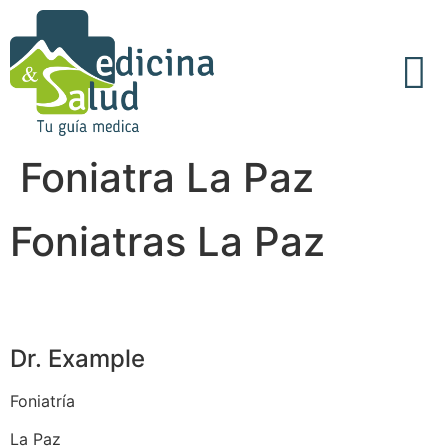
Acerca de Nosotros
Articulos Médicos
Foniatra La Paz
Foniatras La Paz
Dr. Example
Foniatría
La Paz