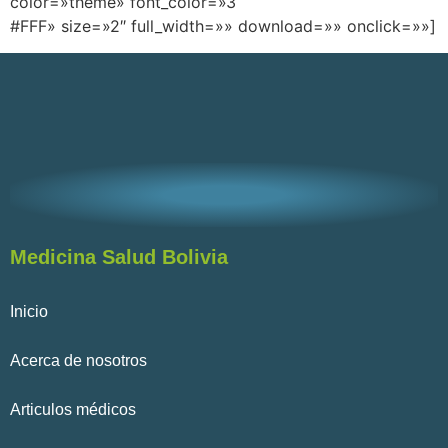
color=»theme» font_color=»3
#FFF» size=»2″ full_width=»» download=»» onclick=»»]
Medicina Salud Bolivia
Inicio
Acerca de nosotros
Articulos médicos