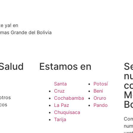
te ya! en
 mas Grande del Bolivia
Salud
Estamos en
S
n
c
Santa
Potosí
Cruz
Beni
M
otros
Cochabamba
Oruro
Bo
cos
La Paz
Pando
Chuquisaca
Com
Tarija
num