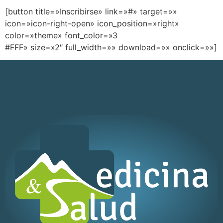
[button title=»Inscribirse» link=»#» target=»»
icon=»icon-right-open» icon_position=»right»
color=»theme» font_color=»3
#FFF» size=»2″ full_width=»» download=»» onclick=»»]