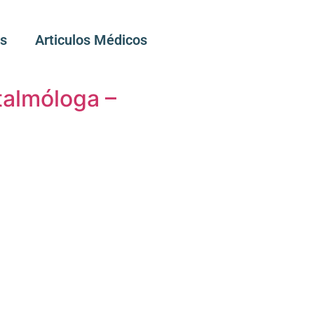
os
Articulos Médicos
talmóloga –