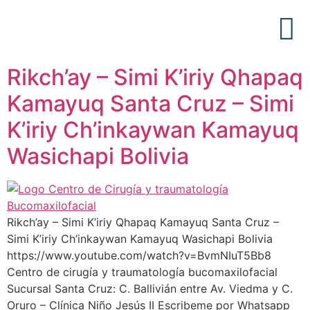
Acerca de Nosotros
Articulos Médicos
Rikch’ay – Simi K’iriy Qhapaq
Kamayuq Santa Cruz – Simi
K’iriy Ch’inkaywan Kamayuq
Wasichapi Bolivia
Rikch’ay – Simi K’iriy Qhapaq Kamayuq Santa Cruz –
Simi K’iriy Ch’inkaywan Kamayuq Wasichapi Bolivia
https://www.youtube.com/watch?v=BvmNIuT5Bb8
Centro de cirugía y traumatología bucomaxilofacial
Sucursal Santa Cruz: C. Ballivián entre Av. Viedma y C.
Oruro – Clínica Niño Jesús II Escribeme por Whatsapp