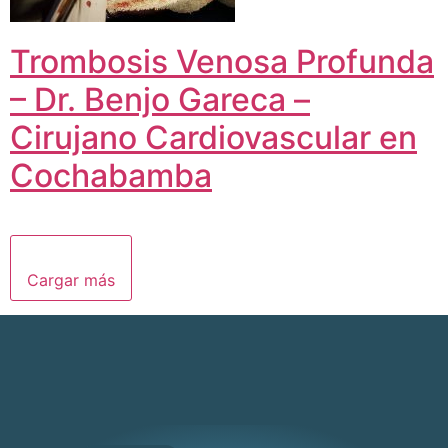
Trombosis Venosa Profunda
– Dr. Benjo Gareca –
Cirujano Cardiovascular en
Cochabamba
Cargar más