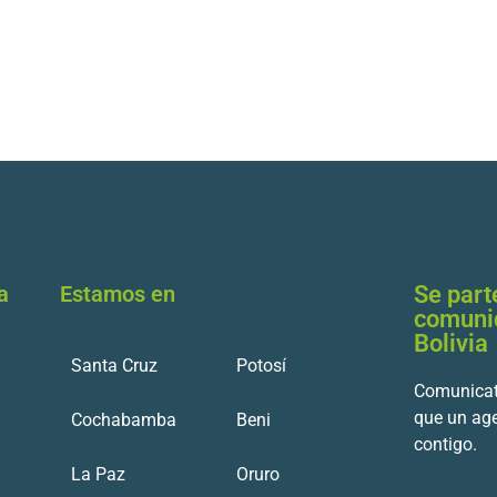
a
Estamos en
Se part
comuni
Bolivia
Santa Cruz
Potosí
Comunicat
que un ag
Cochabamba
Beni
contigo.
La Paz
Oruro