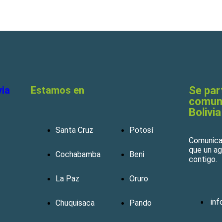
via
Estamos en
Se par
comuni
Bolivia
Santa Cruz
Potosí
Comunicat
que un a
Cochabamba
Beni
contigo.
La Paz
Oruro
in
Chuquisaca
Pando