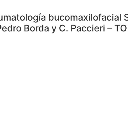
raumatología bucomaxilofacia
edro Borda y C. Paccieri – T