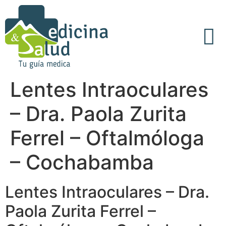
Acerca de Nosotros
Articulos Médicos
Lentes Intraoculares
– Dra. Paola Zurita
Ferrel – Oftalmóloga
– Cochabamba
Lentes Intraoculares – Dra.
Paola Zurita Ferrel –