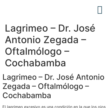
Acerca de Nosotros
Articulos Médicos
Lagrimeo – Dr. José
Antonio Zegada –
Oftalmólogo –
Cochabamba
Lagrimeo – Dr. José Antonio
Zegada – Oftalmólogo –
Cochabamba
El lagrimeo excesivo es una condición en la que los ojos