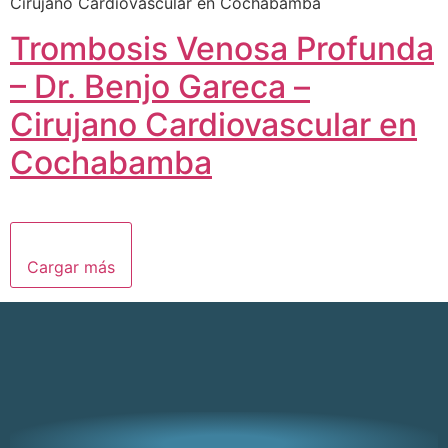
Trombosis Venosa Profunda
– Dr. Benjo Gareca –
Cirujano Cardiovascular en
Cochabamba
Cargar más