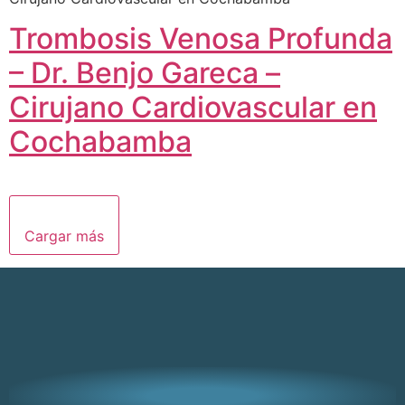
Trombosis Venosa Profunda
– Dr. Benjo Gareca –
Cirujano Cardiovascular en
Cochabamba
Cargar más