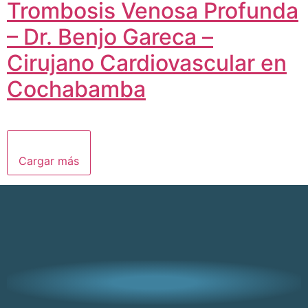
Trombosis Venosa Profunda
– Dr. Benjo Gareca –
Cirujano Cardiovascular en
Cochabamba
Cargar más