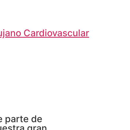
ujano Cardiovascular
e parte de
uestra gran