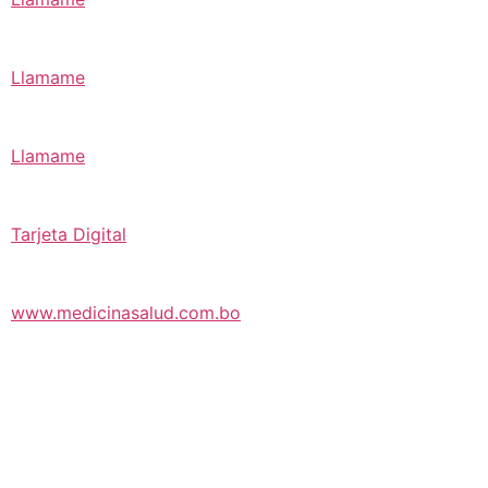
Llamame
Llamame
Tarjeta Digital
www.medicinasalud.com.bo