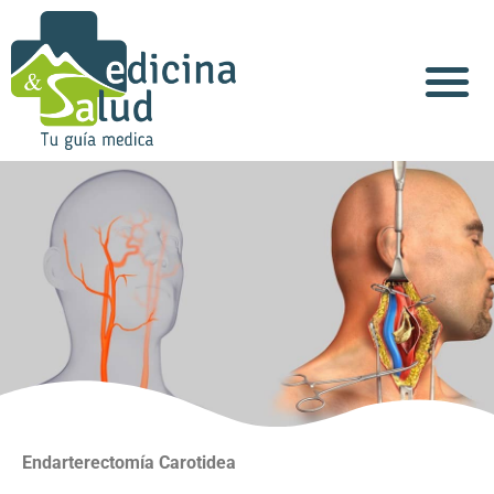
Acerca de Nosotros
Endarterectomía Carotidea