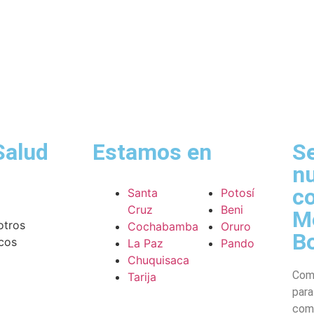
Salud
Estamos en
Se
nu
c
Santa
Potosí
Cruz
Beni
M
otros
Cochabamba
Oruro
Bo
cos
La Paz
Pando
Chuquisaca
Comu
Tarija
para
comu