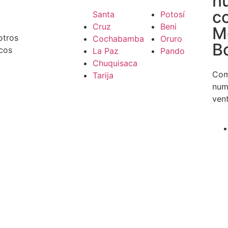
n
c
Santa
Potosí
Cruz
Beni
M
otros
Cochabamba
Oruro
Bo
cos
La Paz
Pando
Chuquisaca
Com
Tarija
num
ven